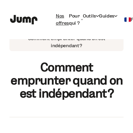
Nos
Pour
Outils
Guides
offres
qui ?
Actualités
Français
Comment emprunter quand on est
indépendant ?
English
Comment
emprunter quand on
est indépendant ?