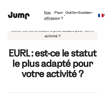
Nos
Pour
Outils
Guides
offres
qui ?
Eurl
Français
EURL : est-ce le statut le plus adapté pour votre
activité ?
English
EURL : est-ce le statut
le plus adapté pour
votre activité ?