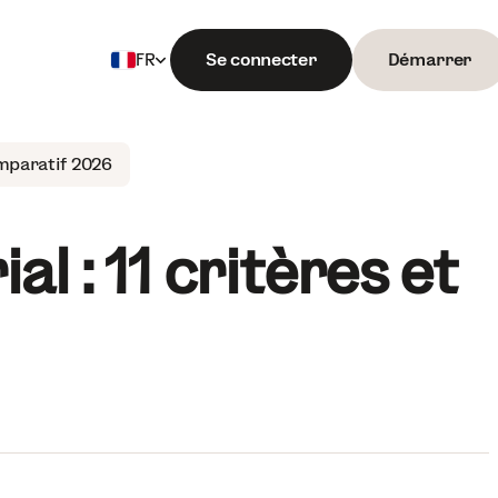
Se connecter
Démarrer
FR
Français
English
omparatif 2026
l : 11 critères et