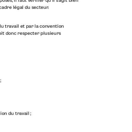
sés, il faut vérifier qu’il s’agit bien
cadre légal du secteur.
u travail et par la convention
oit donc respecter plusieurs
;
on du travail ;