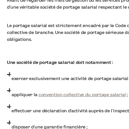
Avant de regarder les frais de gestion ou les services propo
d’une véritable société de portage salarial respectant le 
Le portage salarial est strictement encadré par le Code d
collective de branche. Une société de portage sérieuse d
obligations.
Une société de portage salarial doit notamment :
exercer exclusivement une activité de portage salarial 
appliquer la
convention collective du portage salarial
;
effectuer une déclaration d’activité auprès de l’inspecti
disposer d’une garantie financière ;