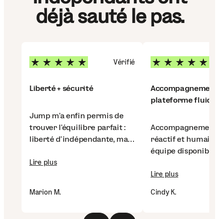
déjà sauté le pas.
Vérifié
Liberté + sécurité
Accompagnement 
plateforme fluide
Jump m’a enfin permis de
trouver l’équilibre parfait :
Accompagnement 
liberté d’indépendante, mais
réactif et humain :
avec un vrai statut salarié et
équipe disponible,
des fiches de paie qui...
Lire plus
réponses rapides 
plateforme ultra int
Lire plus
Marion M.
Cindy K.