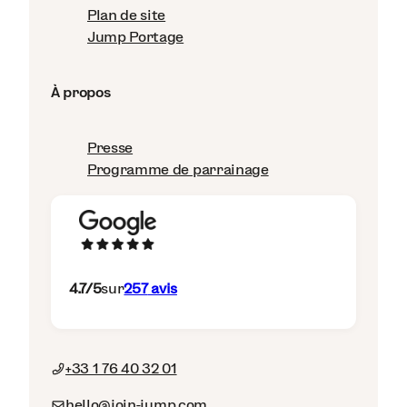
Plan de site
Jump Portage
À propos
Presse
Programme de parrainage
4.7
/5
sur
257
avis
+33 1 76 40 32 01
hello@join-jump.com