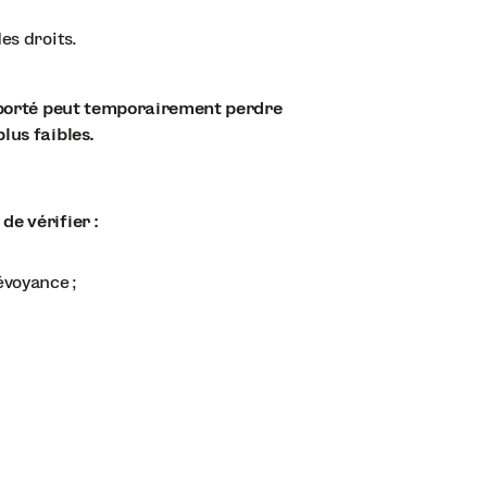
es droits.
é porté peut temporairement perdre
lus faibles.
e vérifier :
évoyance ;