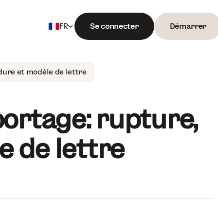
Se connecter
Démarrer
FR
Français
English
dure et modèle de lettre
rtage : rupture,
e de lettre