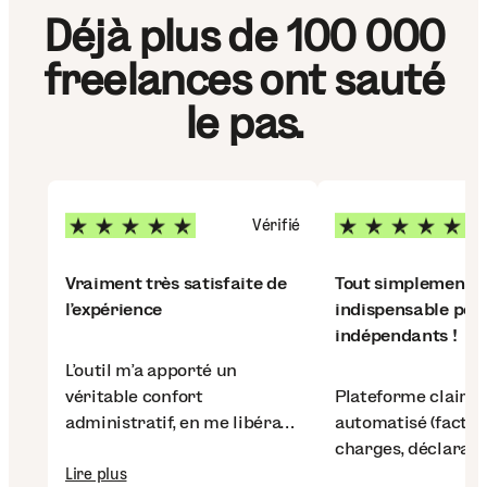
Déjà plus de 100 000
freelances ont sauté
le pas.
Vérifié
Vraiment très satisfaite de
Tout simplement
l’expérience
indispensable pour
indépendants !
L’outil m’a apporté un
véritable confort
Plateforme claire, 
administratif, en me libérant
automatisé (factur
des tâches complexes pour
charges, déclaratio
me concentrer sur mon
Lire plus
garde un vrai cadr