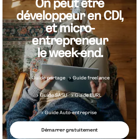
On peut être
développeur en CDI,
et micro-
entrepreneur
le week-end.
Guide portage
Guide freelance
Guide SASU
Guide EURL
Guide Auto-entreprise
Démarrer gratuitement