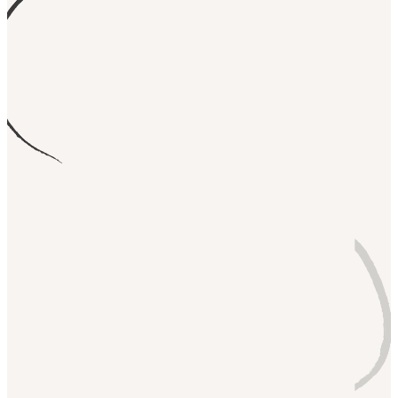
Avec
Portage
Besoin d'acheter une maison ?
Lisa,
Freelance designer
Emprunt immobilier
facilité
Avec
Portage
Envie de fonder une famille ?
Lisa,
Freelance designer
Congé maternité
Avec
Portage