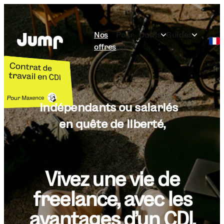
Nos
Pour
Outils
Guides
offres
qui ?
Français
English
Indépendants ou salariés
en quête de liberté,
Vivez une vie de
freelance, avec les
avantages d'un CDI.