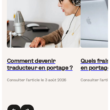
Comment devenir
Quels frai
traducteur en portage ?
en portage 
Consulter l’article
le 3 août 2026
Consulter l’artic