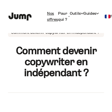
Nos
Pour
Outils
Guides
offres
qui ?
Freelance
Français
Comment devenir copywriter en indépendant ?
English
Comment devenir
copywriter en
indépendant ?