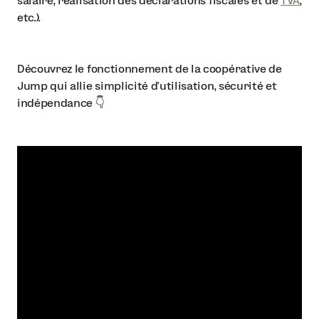
salaire, réalisation des déclarations fiscales et de
TVA
,
etc.).
Découvrez le fonctionnement de la coopérative de
Jump qui allie simplicité d'utilisation, sécurité et
indépendance 👇