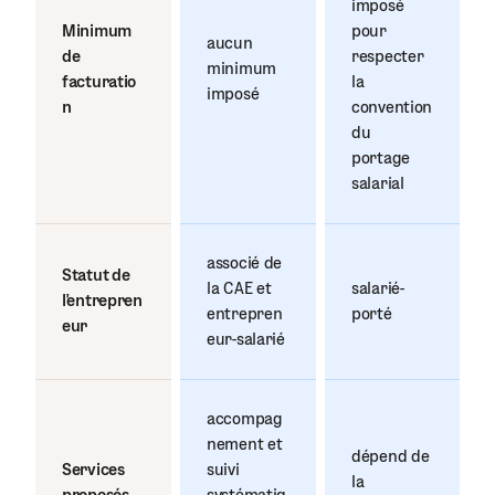
imposé
Minimum
pour
aucun
de
respecter
minimum
facturatio
la
imposé
n
convention
du
portage
salarial
associé de
Statut de
la CAE et
salarié-
l'entrepren
entrepren
porté
eur
eur-salarié
accompag
nement et
dépend de
Services
suivi
la
proposés
systématiq