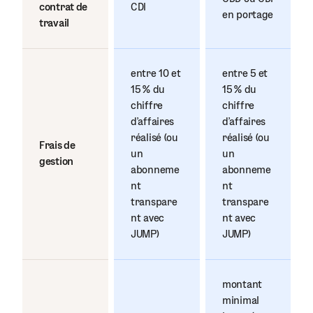
contrat de
CDI
en portage
travail
entre 10 et
entre 5 et
15 % du
15 % du
chiffre
chiffre
d'affaires
d'affaires
réalisé (ou
réalisé (ou
Frais de
un
un
gestion
abonneme
abonneme
nt
nt
transpare
transpare
nt avec
nt avec
JUMP)
JUMP)
montant
minimal