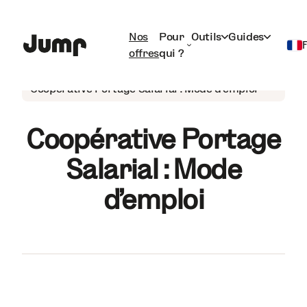
Nos
Pour
Outils
Guides
offres
qui ?
Portage salarial
Français
Coopérative Portage Salarial : Mode d’emploi
English
Coopérative Portage
Salarial : Mode
d’emploi