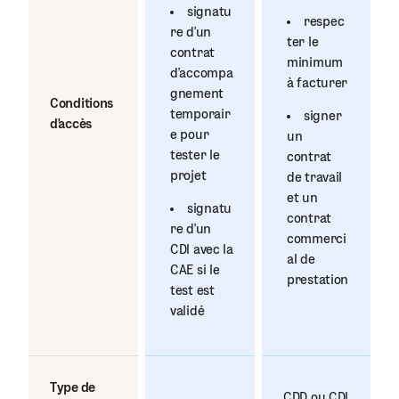
signatu
respec
re d'un
ter le
contrat
minimum
d'accompa
à facturer
gnement
Conditions
temporair
signer
d'accès
e pour
un
tester le
contrat
projet
de travail
et un
signatu
contrat
re d'un
commerci
CDI avec la
al de
CAE si le
prestation
test est
validé
Type de
CDD ou CDI