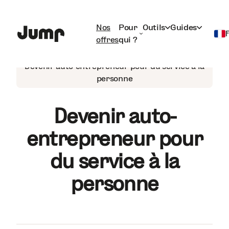
Nos
Pour
Outils
Guides
offres
qui ?
Auto-entrepreneur
Français
Devenir auto-entrepreneur pour du service à la
personne
English
Devenir auto-
entrepreneur pour
du service à la
personne