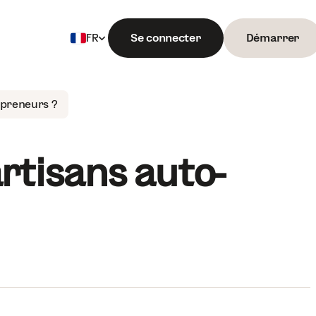
Se connecter
Démarrer
FR
Français
English
epreneurs ?
rtisans auto-