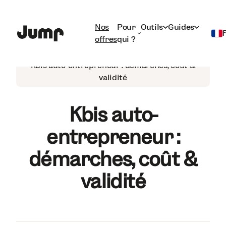
Nos
Pour
Outils
Guides
offres
qui ?
Auto-entrepreneur
Français
Kbis auto-entrepreneur : démarches, coût &
validité
English
Kbis auto-
entrepreneur :
démarches, coût &
validité