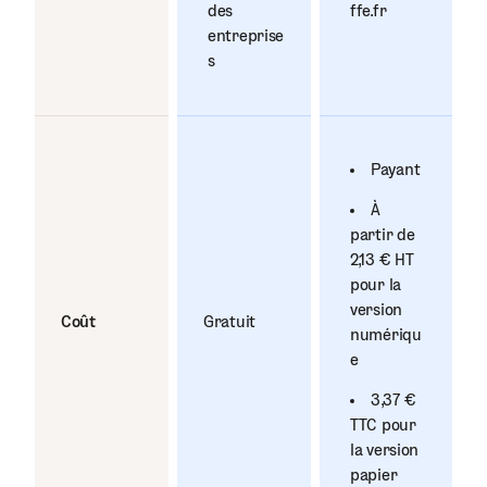
des
ffe.fr
entreprise
s
Payant
À
partir de
2,13 € HT
pour la
version
Coût
Gratuit
numériqu
e
3,37 €
TTC pour
la version
papier