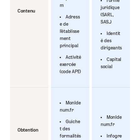
Forme
m
juridique
Contenu
(SARL,
Adress
SAS...)
e de
l’établisse
Identit
ment
é des
principal
dirigeants
Activité
Capital
exercée
social
(code APE)
MonIde
num.fr
MonIde
Guiche
num.fr
t des
Obtention
formalités
Infogre