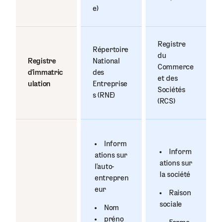
e)
Registre
Répertoire
du
Registre
National
Commerce
d'immatric
des
et des
ulation
Entreprise
Sociétés
s (RNE)
(RCS)
Inform
Inform
ations sur
ations sur
l'auto-
la société
entrepren
eur
Raison
sociale
Nom
préno