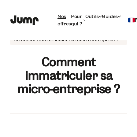
Nos
Pour
Outils
Guides
offres
qui ?
Auto-entrepreneur
Français
Comment immatriculer sa micro-entreprise ?
English
Comment
immatriculer sa
micro-entreprise ?