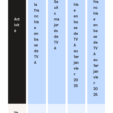
Se
fra
la
his
uil
nc
fra
e
s
his
nc
en
Act
ma
e
his
ba
ivit
jor
en
e
se
é
és
ba
en
de
de
se
ba
TV
TV
de
se
A
A
TV
de
au
A
TV
1er
au
A
jan
1er
vie
jan
r
vie
20
r
25
20
25
Ve