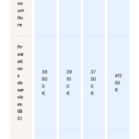
no
urr
itu
re
Pr
est
ati
on
36
39
37
s
41 2
80
10
50
de
50
0
0
0
ser
€
€
€
€
vic
es
(BI
C)