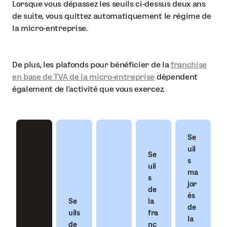
Lorsque vous dépassez les seuils ci-dessus deux ans
de suite, vous quittez automatiquement le régime de
la micro-entreprise.
De plus, les plafonds pour bénéficier de la
franchise
en base de TVA de la micro-entreprise
dépendent
également de l’activité que vous exercez.
Se
uil
Se
s
uil
ma
s
jor
de
és
Se
la
de
uils
fra
la
de
nc