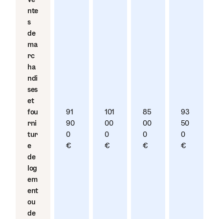
nte
s
de
ma
rc
ha
ndi
ses
et
fou
91
101
85
93
rni
90
00
00
50
tur
0
0
0
0
e
€
€
€
€
de
log
em
ent
ou
de