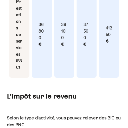
Pr
est
ati
on
36
39
37
s
41 2
80
10
50
de
50
0
0
0
ser
€
€
€
€
vic
es
(BN
C)
L’impôt sur le revenu
Selon le type d’activité, vous pouvez relever des BIC ou
des BNC.