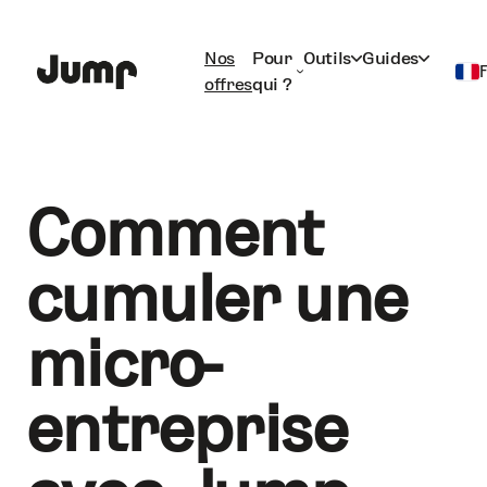
Nos
Pour
Outils
Guides
offres
qui ?
←
Retour aux webinaires
Français
English
Comment
cumuler une
micro-
entreprise