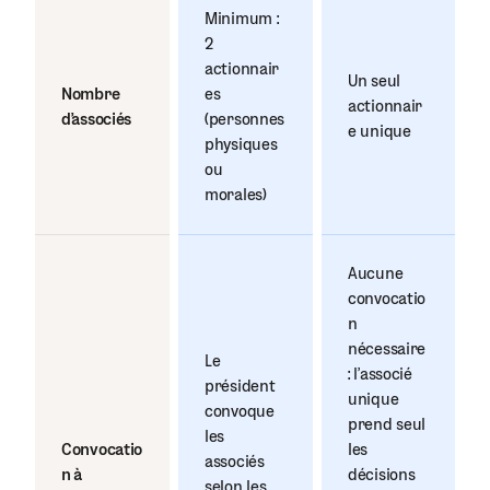
Minimum :
2
actionnair
Un seul
Nombre
es
actionnair
d’associés
(personnes
e unique
physiques
ou
morales)
Aucune
convocatio
n
nécessaire
Le
: l’associé
président
unique
convoque
prend seul
les
Convocatio
les
associés
n à
décisions
selon les