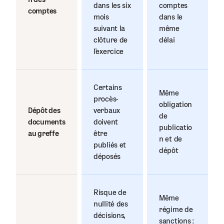
dans les six
comptes
comptes
mois
dans le
suivant la
même
clôture de
délai
l’exercice
Certains
Même
procès-
obligation
Dépôt des
verbaux
de
documents
doivent
publicatio
au greffe
être
n et de
publiés et
dépôt
déposés
Risque de
Même
nullité des
régime de
décisions,
sanctions :