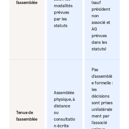
l’assemblée
(sauf
modalités
président
prévues
non
par les
associé et
statuts
AG
prévues
dans les
statuts)
Pas
d’assemblé
e formelle :
les
Assemblée
décisions
physique, à
sont prises
distance
unilatérale
Tenue de
ou
ment par
l’assemblée
consultatio
l’associé
n écrite