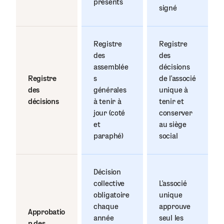
présents
signé
Registre
Registre
des
des
assemblée
décisions
Registre
s
de l’associé
des
générales
unique à
décisions
à tenir à
tenir et
jour (coté
conserver
et
au siège
paraphé)
social
Décision
collective
L’associé
obligatoire
unique
chaque
approuve
Approbatio
année
seul les
n des