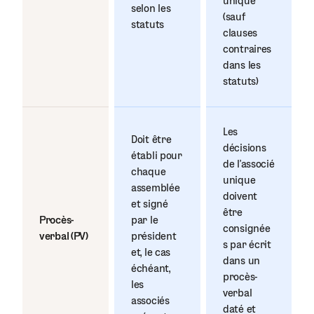
unique
selon les
(sauf
statuts
clauses
contraires
dans les
statuts)
Les
Doit être
décisions
établi pour
de l’associé
chaque
unique
assemblée
doivent
et signé
être
Procès-
par le
consignée
verbal (PV)
président
s par écrit
et, le cas
dans un
échéant,
procès-
les
verbal
associés
daté et