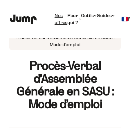
Nos
Pour
Outils
Guides
offres
qui ?
SASU
Français
Procès-Verbal d'Assemblée Générale en SASU :
Mode d’emploi
English
Procès-Verbal
d'Assemblée
Générale en SASU :
Mode d’emploi