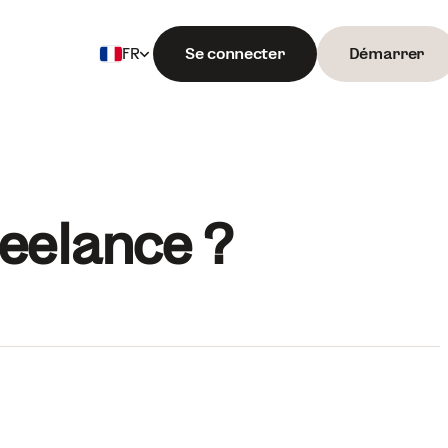
Se connecter
Démarrer
FR
Français
English
eelance ?