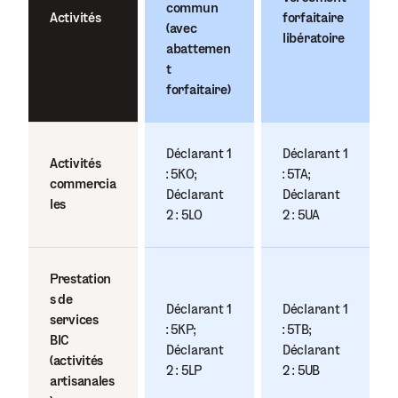
commun
Activités
forfaitaire
(avec
libératoire
abattemen
t
forfaitaire)
Déclarant 1
Déclarant 1
Activités
: 5KO ;
: 5TA ;
commercia
Déclarant
Déclarant
les
2 : 5LO
2 : 5UA
Prestation
s de
Déclarant 1
Déclarant 1
services
: 5KP ;
: 5TB ;
BIC
Déclarant
Déclarant
(activités
2 : 5LP
2 : 5UB
artisanales