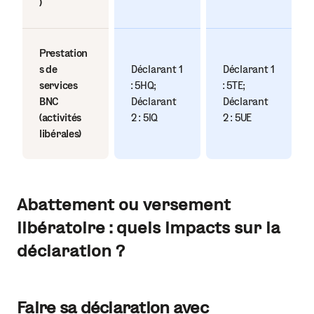
)
Prestation
s de
Déclarant 1
Déclarant 1
services
: 5HQ ;
: 5TE ;
BNC
Déclarant
Déclarant
(activités
2 : 5IQ
2 : 5UE
libérales)
Abattement ou versement
libératoire : quels impacts sur la
déclaration ?
Faire sa déclaration avec