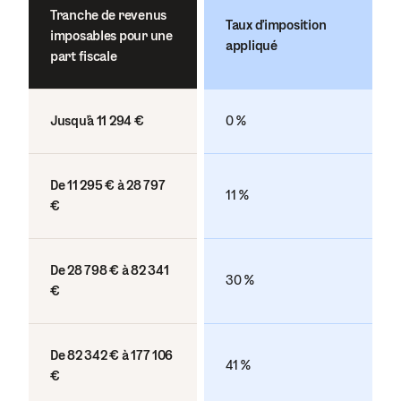
Tranche de revenus
Taux d’imposition
imposables pour une
appliqué
part fiscale
Jusqu'à 11 294 €
0 %
De 11 295 € à 28 797
11 %
€
De 28 798 € à 82 341
30 %
€
De 82 342 € à 177 106
41 %
€